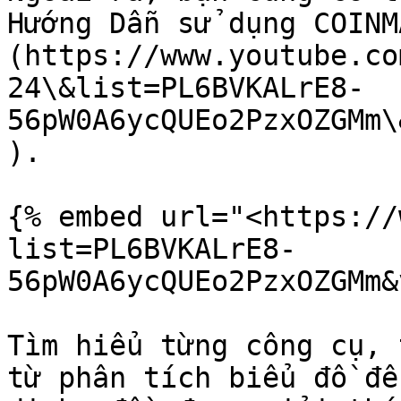
Hướng Dẫn sử dụng COINM
(https://www.youtube.co
24\&list=PL6BVKALrE8-
56pW0A6ycQUEo2PzxOZGMm\
).

{% embed url="<https://
list=PL6BVKALrE8-
56pW0A6ycQUEo2PzxOZGMm&
Tìm hiểu từng công cụ, 
từ phân tích biểu đồ đế