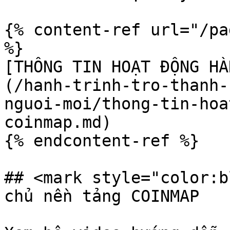
{% content-ref url="/pa
%}

[THÔNG TIN HOẠT ĐỘNG HÀ
(/hanh-trinh-tro-thanh-
nguoi-moi/thong-tin-hoa
coinmap.md)

{% endcontent-ref %}

## <mark style="color:b
chủ nền tảng COINMAP
