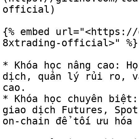
official)

{% embed url="<https://
8xtrading-official>" %}

* Khóa học nâng cao: Họ
dịch, quản lý rủi ro, v
cao.

* Khóa học chuyên biệt:
giao dịch Futures, Spot
on-chain để tối ưu hóa 