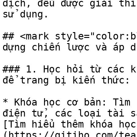
dịch, đều được giải thí
sử dụng.

## <mark style="color:b
dựng chiến lược và áp d
### 1. Học hỏi từ các k
để trang bị kiến thức:

* Khóa học cơ bản: Tìm 
điện tử, các loại tài s
[Tìm hiểu thêm khóa học
(https://gitiho.com/tea