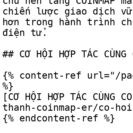
chủ nền tảng COINMAP mà
chiến lược giao dịch vữ
hơn trong hành trình ch
điện tử.

## CƠ HỘI HỢP TÁC CÙNG 
{% content-ref url="/pa
%}

[CƠ HỘI HỢP TÁC CÙNG CO
thanh-coinmap-er/co-hoi