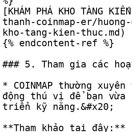
%}

[KHÁM PHÁ KHO TÀNG KIẾN
thanh-coinmap-er/huong-
kho-tang-kien-thuc.md)

{% endcontent-ref %}

### 5. Tham gia các hoạ
* COINMAP thường xuyên 
động thú vị để bạn vừa 
triển kỹ năng.&#x20;

**Tham khảo tại đây:**
