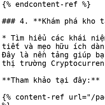
{% endcontent-ref %}

### 4. **Khám phá kho t
* Tìm hiểu các khái niệ
tiết và mẹo hữu ích dàn
Đây là nền tảng giúp bạ
thị trường Cryptocurren
**Tham khảo tại đây:**

{% content-ref url="/pa