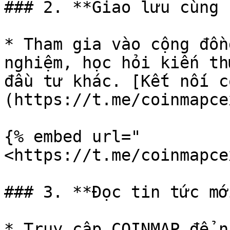
### 2. **Giao lưu cùng 
* Tham gia vào cộng đồn
nghiệm, học hỏi kiến th
đầu tư khác. [Kết nối c
(https://t.me/coinmapce
{% embed url="
<https://t.me/coinmapce
### 3. **Đọc tin tức mớ
* Truy cập COINMAP để n