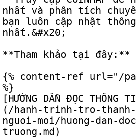
nhất và phân tích chuyê
bạn luôn cập nhật thông
nhất.&#x20;

**Tham khảo tại đây:**

{% content-ref url="/pa
%}

[HƯỚNG DẪN ĐỌC THÔNG TI
(/hanh-trinh-tro-thanh-
nguoi-moi/huong-dan-doc
truong.md)
