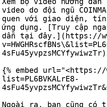
Xem bộ video hướng dẫn 
video do đội ngũ COINMA
quen với giao diện, tín
ứng dụng. [Truy cập nga
dẫn tại đây.](https://w
v=HWGHRscfBNs\&list=PL6
4sFu45yvpzsMCYfywiwzTr)

{% embed url="<https://
list=PL6BVKALrE8-
4sFu45yvpzsMCYfywiwzTr&
Ngoài ra, bạn cũng có t