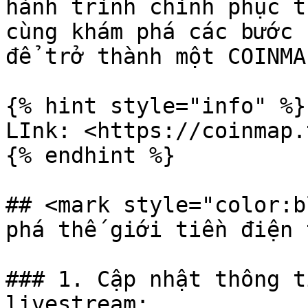
hành trình chinh phục t
cùng khám phá các bước 
để trở thành một COINMA
{% hint style="info" %}

LInk: <https://coinmap.
{% endhint %}

## <mark style="color:b
phá thế giới tiền điện 
### 1. Cập nhật thông t
livestream:
